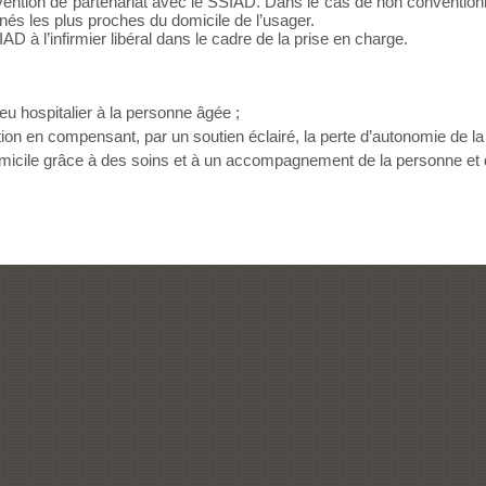
onvention de partenariat avec le SSIAD. Dans le cas de non conventionn
nnés les plus proches du domicile de l’usager.
AD à l’infirmier libéral dans le cadre de la prise en charge.
ieu hospitalier à la personne âgée ;
itution en compensant, par un soutien éclairé, la perte d’autonomie de l
micile grâce à des soins et à un accompagnement de la personne et d