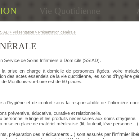
ION
Vie Quotidienne
SIAD
>
Présentation
>
Présentation générale
ÉNÉRALE
n Service de Soins Infirmiers à Domicile (SSIAD).
la prise en charge à domicile de personnes âgées, voire malade
sation des actes essentiels de la vie quotidienne, les soins d’hygiène
de Montlouis-sur-Loire est de 60 places.
s d’hygiène et de confort sous la responsabilité de l’infirmière co
s préventive, éducative, curative et relationnelle.
u personnel le linge et les produits nécessaires aux soins d’hygiène.
la mise en place de matériel médicalisé (lit, fauteuil, lève personne…
ts, préparation des médicaments…) sont assurés par l’infirmier libéra