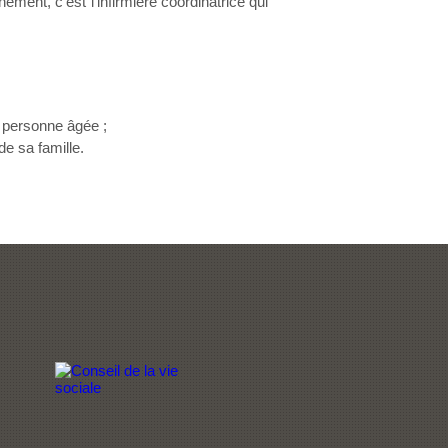
ement, c’est l’infirmière coordinatrice qui
a personne âgée ;
e sa famille.